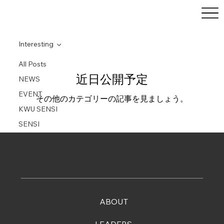
Interesting
All Posts
近日公開予定
NEWS
EVENT
その他のカテゴリーの記事を見ましょう。
KWU SENSI
SENSI
Seminars
Martial Arts
Interesting
Kickboxing
Canmps
ABOUT
Comps