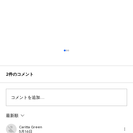
2件のコメント
コメントを追加…
最新順
【KWU SENSHI JAPAN Saturday
Fights.2 出場選手募集！】
Caritta Green
5月16日