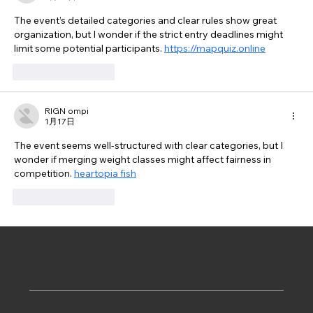
The event’s detailed categories and clear rules show great 
organization, but I wonder if the strict entry deadlines might 
limit some potential participants. 
https://mapquiz.online
いいね！
返信
RIGN ompi
1月17日
The event seems well-structured with clear categories, but I 
wonder if merging weight classes might affect fairness in 
competition. 
heartopia fish
いいね！
返信